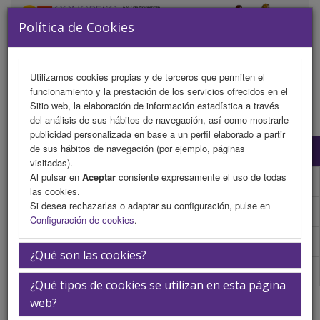
Política de Cookies
Utilizamos cookies propias y de terceros que permiten el
funcionamiento y la prestación de los servicios ofrecidos en el
MENU
Sitio web, la elaboración de información estadística a través
del análisis de sus hábitos de navegación, así como mostrarle
publicidad personalizada en base a un perfil elaborado a partir
de sus hábitos de navegación (por ejemplo, páginas
Presentación
visitadas).
Al pulsar en
Aceptar
consiente expresamente el uso de todas
Secretaría Técnica
las cookies.
Si desea rechazarlas o adaptar su configuración, pulse en
Congresos Anteriores
Configuración de cookies
.
SAGO
¿Qué son las cookies?
Caminata Saludable SAGO
¿Qué tipos de cookies se utilizan en esta página
Presentación
web?