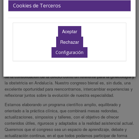
Cookies de Terceros
Queridas compañeras y queridos compañeros:
Es para mí un honor y una gran satisfacción dirigirme a vosotros, como
Presidente del Comité Organizador, para invitaros al 25º Congreso de la
Sociedad Andaluza de Ginecología y Obstetricia (SAGO), que tendrá
lugar en Cádiz los días 6 y 7 de noviembre de 2026.
Configuración
Alcanzar esta vigesimoquinta edición supone un momento
especialmente significativo para nuestra Sociedad. No se trata solo de
una cifra, sino del reflejo del camino recorrido, del trabajo compartido y
de la consolidación de la SAGO como un referente para la ginecología y
la obstetricia en Andalucía. Nuestro congreso bienal es, sin duda, una
excelente oportunidad para reencontrarnos, intercambiar experiencias y
reflexionar juntos sobre la evolución de nuestra especialidad.
Estamos elaborando un programa científico amplio, equilibrado y
orientado a la práctica clínica, que combinará mesas redondas,
actualizaciones, simposios y talleres, con el objetivo de ofrecer
contenidos útiles, rigurosos y adaptados a la realidad asistencial actual.
Queremos que el congreso sea un espacio de aprendizaje, debate y
actualización continua, en el que todos podamos participar de forma