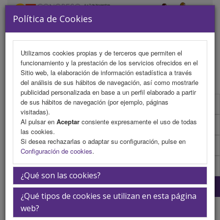
Política de Cookies
Utilizamos cookies propias y de terceros que permiten el
funcionamiento y la prestación de los servicios ofrecidos en el
MENU
Sitio web, la elaboración de información estadística a través
del análisis de sus hábitos de navegación, así como mostrarle
publicidad personalizada en base a un perfil elaborado a partir
de sus hábitos de navegación (por ejemplo, páginas
Programa científico
visitadas).
Al pulsar en
Aceptar
consiente expresamente el uso de todas
Programa científico (PDF)
las cookies.
Si desea rechazarlas o adaptar su configuración, pulse en
Normativa comunicaciones
Configuración de cookies
.
Envío de comunicaciones
¿Qué son las cookies?
Plantilla
¿Qué tipos de cookies se utilizan en esta página
Plantillas
web?